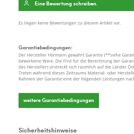
Eine Bewertung schreiben.
Es liegen keine Bewertungen zu diesem Artikel vor.
Garantiebedingungen:
Der Hersteller Hörmann gewährt Garantie (**siehe Garan
beworbene Ware. Die Frist für die Berechnung der Garan
des Herstellers erstreckt sich räumlich auf die Länder 
Treten während dieses Zeitraums Material- oder Herstell
Rahmen der Garantie eine der folgenden Leistungen nac
- kostenfreie Reparatur der Ware oder
- kostenfreier Austausch der Ware gegen einen gleichwert
weitere
Garantiebedingungen
ursprüngliche Ware nicht mehr verfügbar ist).
**Garantieübersicht:
Hörmann Gartenhäuser: 20 Jahre
Hörmann Kaminholzregale: 20 Jahre
Sicherheitshinweise