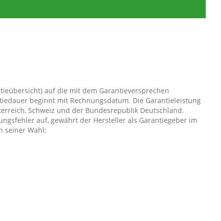
tieübersicht) auf die mit dem Garantieversprechen
tiedauer beginnt mit Rechnungsdatum. Die Garantieleistung
Österreich, Schweiz und der Bundesrepublik Deutschland.
ungsfehler auf, gewährt der Hersteller als Garantiegeber im
h seiner Wahl:
igen Artikel (ggf. auch ein Nachfolgemodell, sofern die