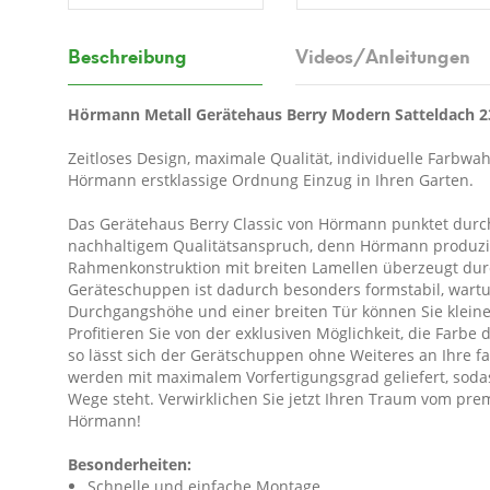
Beschreibung
Videos/Anleitungen
Hörmann Metall Gerätehaus Berry Modern Satteldach 
Zeitloses Design, maximale Qualität, individuelle Farbwa
Hörmann erstklassige Ordnung Einzug in Ihren Garten.
Das Gerätehaus Berry Classic von Hörmann punktet durch 
nachhaltigem Qualitätsanspruch, denn Hörmann produzier
Rahmenkonstruktion mit breiten Lamellen überzeugt durc
Geräteschuppen ist dadurch besonders formstabil, wart
Durchgangshöhe und einer breiten Tür können Sie kleine
Profitieren Sie von der exklusiven Möglichkeit, die Farb
so lässt sich der Gerätschuppen ohne Weiteres an Ihre f
werden mit maximalem Vorfertigungsgrad geliefert, sod
Wege steht. Verwirklichen Sie jetzt Ihren Traum vom p
Hörmann!
Besonderheiten:
Schnelle und einfache Montage