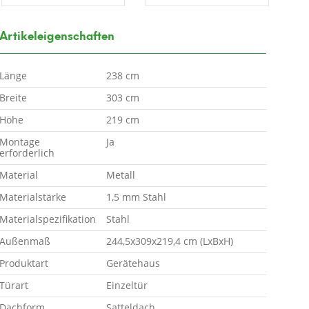
Artikeleigenschaften
Länge
238 cm
Breite
303 cm
Höhe
219 cm
Montage
Ja
erforderlich
Material
Metall
Materialstärke
1,5 mm Stahl
Materialspezifikation
Stahl
Außenmaß
244,5x309x219,4 cm (LxBxH)
Produktart
Gerätehaus
Türart
Einzeltür
Dachform
Satteldach