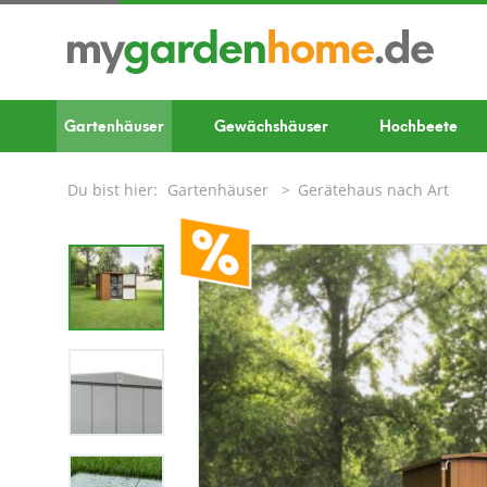
Gartenhäuser
Gewächshäuser
Hochbeete
Du bist hier:
Gartenhäuser
Gerätehaus nach Art