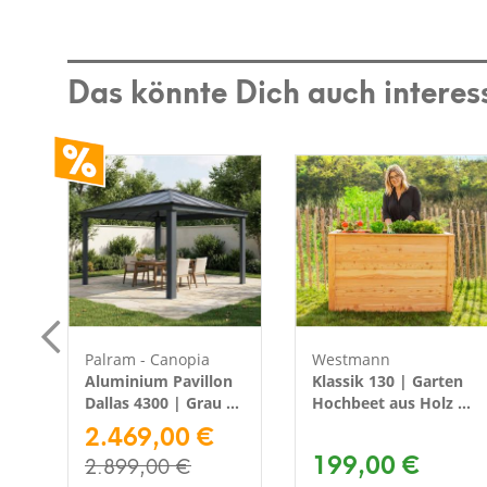
Das könnte Dich auch interes
Palram - Canopia
Westmann
Aluminium Pavillon
Klassik 130 | Garten
|
Dallas 4300 | Grau |
Hochbeet aus Holz |
364x426x296 cm
2.469,00 €
Lärchenholz |
 Ø
130x65 cm
199,00 €
2.899,00 €