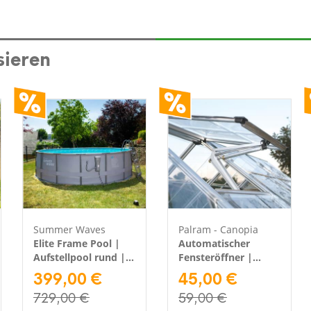
sieren
Summer Waves
Palram - Canopia
Elite Frame Pool |
Automatischer
Aufstellpool rund |
Fensteröffner |
Komplettset | Grau |
399,00 €
Silber
45,00 €
Ø 488x122 cm
729,00 €
59,00 €