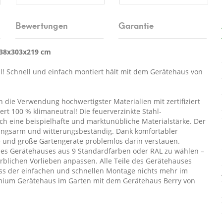
Bewertungen
Garantie
238x303x219 cm
hl! Schnell und einfach montiert hält mit dem Gerätehaus von
die Verwendung hochwertigster Materialien mit zertifiziert
t 100 % klimaneutral! Die feuerverzinkte Stahl-
h eine beispielhafte und marktunübliche Materialstärke. Der
ungsarm und witterungsbeständig. Dank komfortabler
 und große Gartengeräte problemlos darin verstauen.
e des Gerätehauses aus 9 Standardfarben oder RAL zu wählen –
arblichen Vorlieben anpassen. Alle Teile des Gerätehauses
ass der einfachen und schnellen Montage nichts mehr im
remium Gerätehaus im Garten mit dem Gerätehaus Berry von