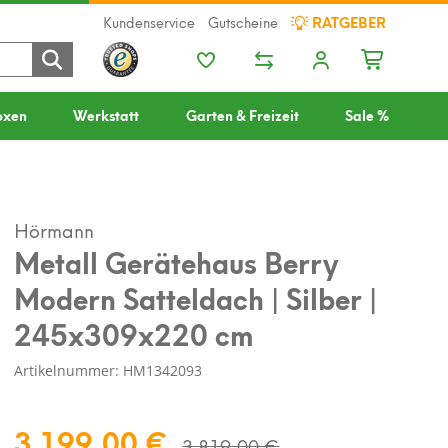
Kundenservice
Gutscheine
RATGEBER
oxen
Werkstatt
Garten & Freizeit
Sale %
Hörmann
Metall Gerätehaus Berry
Modern Satteldach | Silber |
245x309x220 cm
Artikelnummer: HM1342093
3.199,00 €
3.819,00 €