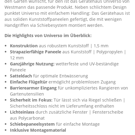
den Garten wünscht, für den ist das Gerätehaus Universo von
Westmann das passende Produkt. Neben schlichtem Design
punktet Universo mit einfachem Handling: Das Gerätehaus ist
aus soliden Kunststoffpaneelen gefertigt, die mit wenigen
Handgriffen via Schiebesystem montiert werden.
Die Highlights von Universo im Überblick:
Konstruktion
aus robustem Kunststoff | 1,5 mm
Strapazierfähige Paneele
aus Kunststoff | Polypropylen |
12 mm
Ganzjährige Nutzung:
wetterfeste und UV-beständige
Paneele
Satteldach
für optimale Entwässerung
Einfache Flügeltür
ermöglicht problemlosen Zugang
Barrierearmer Eingang
für unkompliziertes Rangieren von
Gartenutensilien
Sicherheit im Fokus:
Tür lässt sich via Riegel schließen |
Sicherheitsschloss nicht im Lieferumfang enthalten
Lichteinlass
durch zusätzliche Fenster | Fensterscheibe
aus Polycarbonat
Schiebepaneelsystem
für einfache Montage
Inklusive Montagematerial