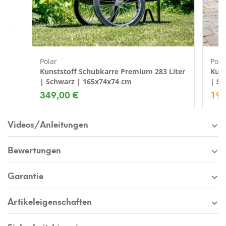
Polar
Pola
Kunststoff Schubkarre Premium 283 Liter
Kuns
| Schwarz | 165x74x74 cm
| Sc
349,00 €
199
Videos/Anleitungen
Bewertungen
Garantie
Artikeleigenschaften