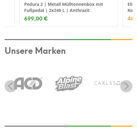
Pedura 2 | Metall Mülltonnenbox mit
Elit
Fußpedal | 2x240 L | Anthrazit
Komp
699,00 €
489
Unsere Marken
Previous
Next