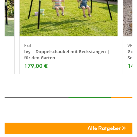
Exit
VEN
Ivy | Doppelschaukel mit Reckstangen |
Gord
für den Garten
Scha
179,00 €
149
Alle Ratgeber