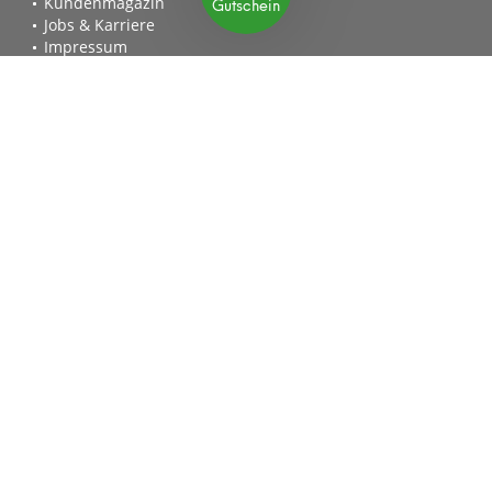
Gutschein
Kundenmagazin
Jobs & Karriere
Impressum
Allgemeine Geschäftsbedingungen
Datenschutzerklärung
Widerrufsrecht
Vertrag widerrufen
Erklärung zur Barrierefreiheit
Geprüfte Leistung
Schnelle Lieferzeiten
Käuferschutz
Datenschutz
30 Tage Widerrufsrecht
Sichere Zahlung
SSL-Verschlüsselung
mygardenhome.de
Einzigartig wie du