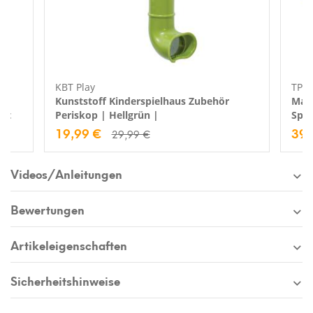
KBT Play
TP T
Kunststoff Kinderspielhaus Zubehör
Mats
set
Periskop | Hellgrün |
Spie
19,99 €
39,
29,99 €
Videos/Anleitungen
Bewertungen
Artikeleigenschaften
Sicherheitshinweise