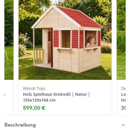
Wendi Toys
Zwer
che
Holz Spielhaus Krokodil | Natur |
Loll
155x120x168 cm
Holz
599,00 €
399
Beschreibung