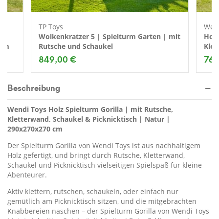
TP Toys
Wend
he
Wolkenkratzer 5 | Spielturm Garten | mit
Holz
 cm
Rutsche und Schaukel
Klet
| Na
849,00 €
769
Beschreibung
Wendi Toys Holz Spielturm Gorilla | mit Rutsche,
Kletterwand, Schaukel & Picknicktisch | Natur |
290x270x270 cm
Der Spielturm Gorilla von Wendi Toys ist aus nachhaltigem
Holz gefertigt, und bringt durch Rutsche, Kletterwand,
Schaukel und Picknicktisch vielseitigen Spielspaß für kleine
Abenteurer.
Aktiv klettern, rutschen, schaukeln, oder einfach nur
gemütlich am Picknicktisch sitzen, und die mitgebrachten
Knabbereien naschen – der Spielturm Gorilla von Wendi Toys