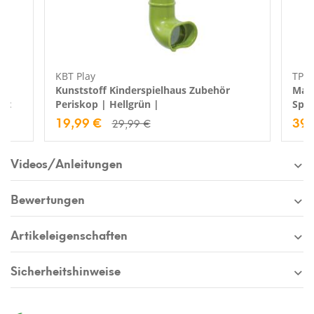
KBT Play
TP T
Kunststoff Kinderspielhaus Zubehör
Mats
set
Periskop | Hellgrün |
Spie
19,99 €
39,
29,99 €
Videos/Anleitungen
Bewertungen
Artikeleigenschaften
Sicherheitshinweise