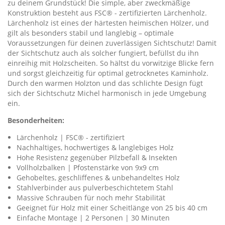
zu deinem Grundstück! Die simple, aber zweckmäßige
Konstruktion besteht aus FSC® - zertifizierten Lärchenholz.
Lärchenholz ist eines der härtesten heimischen Hölzer, und
gilt als besonders stabil und langlebig – optimale
Voraussetzungen für deinen zuverlässigen Sichtschutz! Damit
der Sichtschutz auch als solcher fungiert, befüllst du ihn
einreihig mit Holzscheiten. So hältst du vorwitzige Blicke fern
und sorgst gleichzeitig für optimal getrocknetes Kaminholz.
Durch den warmen Holzton und das schlichte Design fügt
sich der Sichtschutz Michel harmonisch in jede Umgebung
ein.
Besonderheiten:
Lärchenholz | FSC® - zertifiziert
Nachhaltiges, hochwertiges & langlebiges Holz
Hohe Resistenz gegenüber Pilzbefall & Insekten
Vollholzbalken | Pfostenstärke von 9x9 cm
Gehobeltes, geschliffenes & unbehandeltes Holz
Stahlverbinder aus pulverbeschichtetem Stahl
Massive Schrauben für noch mehr Stabilität
Geeignet für Holz mit einer Scheitlänge von 25 bis 40 cm
Einfache Montage | 2 Personen | 30 Minuten