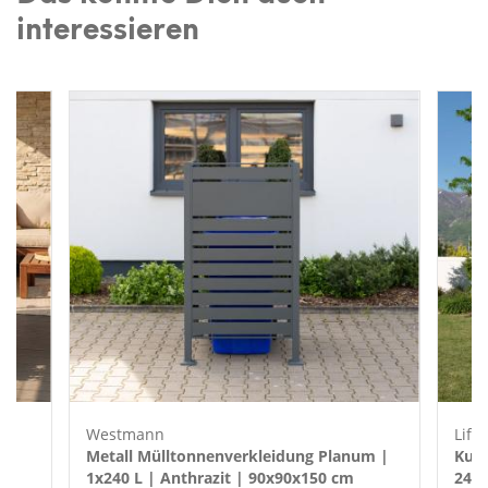
interessieren
Westmann
Life
Metall Mülltonnenverkleidung Planum |
Kuns
1x240 L | Anthrazit | 90x90x150 cm
244