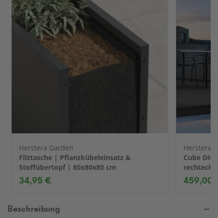
Herstera Garden
Herstera 
Filztasche | Pflanzkübeleinsatz &
Cube Divid
Stoffübertopf | 80x80x80 cm
rechtecki
34,95 €
459,00 
Beschreibung