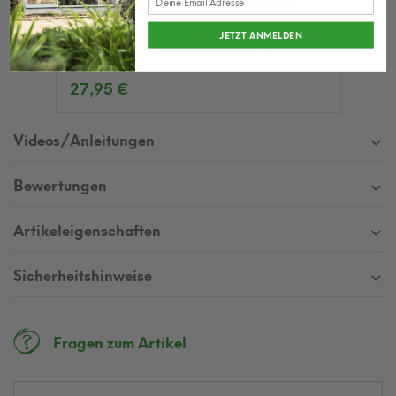
Herstera Garden
JETZT ANMELDEN
Filztasche | Pflanzkübeleinsatz &
Stoffübertopf | 70x70x70 cm
27,95 €
Videos/Anleitungen
Bewertungen
Artikeleigenschaften
Sicherheitshinweise
Fragen zum Artikel