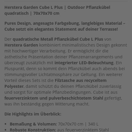
Herstera Garden Cube L Plus | Outdoor Pflanzkübel
quadratisch | 70x70x70 cm
Pures Design, angesagte Farbgebung, langlebiges Material –
Cube setzt ein elegantes Statement auf deiner Terrasse!
Der
quadratische Metall Pflanzkübel Cube L Plus
von
Herstera Garden
kombiniert minimalistisches Design gekonnt
mit hochwertiger Verarbeitung. Er ermöglicht dir die
ästhetische Präsentation deiner Pflanzenarrangements und
überzeugt zusätzlich mit
integrierter LED-Beleuchtung
. Ein
Pluspunkt, denn so kommt dein Pflanzkübel auch abends bei
stimmungsvoller Lichtatmosphäre zur Geltung. Ein weiterer
Vorteil dieses Sets ist die
Filztasche aus recyceltem
Polyester
, damit schützt du deinen Pflanzkübel zuverlässig
und sorgst für optimale Pflanzbedingungen. Cube ist aus
feuerverzinktem und pulverbeschichtetem Stahl
gefertigt,
was ihn beständig gegen Witterung macht.
Die Highlights im Überblick:
Bemaßung & Volumen:
70x70x70 cm | 340 L
Robuste Konstruktion:
aus feuerverzinktem Stahl