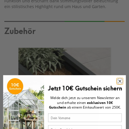
Funktion und erschafft dank stimmungsvoller Beleuchtung
ein stilistisches Highlight rund um Haus und Garten.
Zubehör
Jetzt 10€ Gutschein sichern
Melde dich jetzt zu unserem Newsletter an
und erhalte einen
exklusiven 10€
Gutschein
ab einem Einkaufswert von 250€.