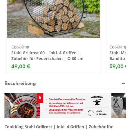
CookKing
CookKing
Stahl Grillrost 60 | inkl. 4 Griffen |
Stahl Mast
Zubehör für Feuerschalen | Ø 60 cm
Bandito u
49,00 €
59,00 €
Beschreibung
CookKing Stahl Grillrost | inkl. 4 Griffen | Zubehör für