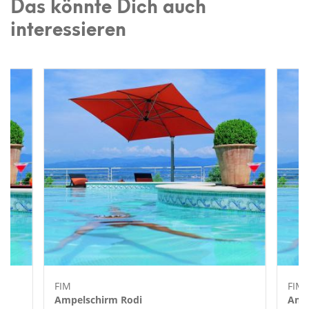
Das könnte Dich auch
interessieren
FIM
FIM
Ampelschirm Rodi
Amp