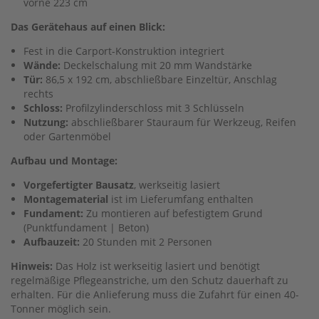
vorne 223 cm
Das Gerätehaus auf einen Blick:
Fest in die Carport-Konstruktion integriert
Wände:
Deckelschalung mit 20 mm Wandstärke
Tür:
86,5 x 192 cm, abschließbare Einzeltür, Anschlag
rechts
Schloss:
Profilzylinderschloss mit 3 Schlüsseln
Nutzung:
abschließbarer Stauraum für Werkzeug, Reifen
oder Gartenmöbel
Aufbau und Montage:
Vorgefertigter Bausatz
, werkseitig lasiert
Montagematerial
ist im Lieferumfang enthalten
Fundament:
Zu montieren auf befestigtem Grund
(Punktfundament | Beton)
Aufbauzeit:
20 Stunden mit 2 Personen
Hinweis:
Das Holz ist werkseitig lasiert und benötigt
regelmäßige Pflegeanstriche, um den Schutz dauerhaft zu
erhalten. Für die Anlieferung muss die Zufahrt für einen 40-
Tonner möglich sein.