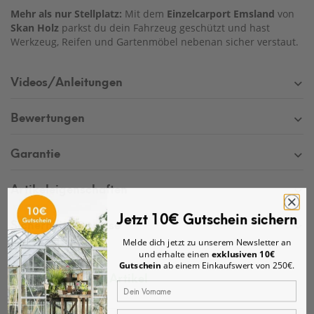
Mehr als nur Stellplatz:
Mit dem
Einzelcarport Emsland
von
Skan Holz
parkst du dein Fahrzeug geschützt und hast
Werkzeug, Reifen und Gartenmöbel nebenan sicher verstaut.
Videos/Anleitungen
Bewertungen
Garantie
Artikeleigenschaften
Jetzt 10€ Gutschein sichern
Sicherheitshinweise
Melde dich jetzt zu unserem Newsletter an
und erhalte einen
exklusiven 10€
Gutschein
ab einem Einkaufswert von 250€.
Fragen zum Artikel