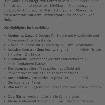
Dachkante. Das
integrierte Gerätehaus
schließt direkt an die
Stellfläche an und bietet abschließbaren Stauraum genau
dort, wo du ihn brauchst.
Mehr Schutz, mehr Stauraum,
mehr Komfort mit dem Einzelcarport Emsland von Skan
Holz.
Die Highlights im Überblick:
Modernes Carport-Design:
Flachdach mit Holzblende und
Aluminium-Abschlusskante
2-in-1:
Stellfläche für 1 Fahrzeug inklusive Gerätehaus
Massive Konstruktion:
hochwertiges Leimholz (BSH-Fichte)
| Pfosten 12 x 12 cm
Fundament:
H-Pfostenanker zum Einbetonieren |
Punktfundament bauseits
Dachkonstruktion:
Trapezblech aus Stahl mit
Polyesterbeschichtung und Antikondensvlies
Antikondensvlies:
bindet Tropfwasser und dämpft
Geräusche bei Regen
Wasserablauf:
Regenrinne und Fallrohr aus beschichtetem
Stahl
Oberfläche:
werkseitig lasiert in Schiefergrau
Maße:
Außenmaß 340 cm x 846 cm | Durchfahrtshöhe