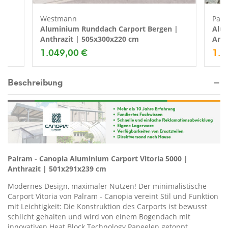
Westmann
Palr
Aluminium Runddach Carport Bergen |
Alum
Anthrazit | 505x300x220 cm
Anth
1.049,00 €
1.5
Beschreibung
Palram - Canopia Aluminium Carport Vitoria 5000 |
Anthrazit | 501x291x239 cm
Modernes Design, maximaler Nutzen! Der minimalistische
Carport Vitoria von Palram - Canopia vereint Stil und Funktion
mit Leichtigkeit: Die Konstruktion des Carports ist bewusst
schlicht gehalten und wird von einem Bogendach mit
innovativen Heat Block Technology Paneelen getoppt.