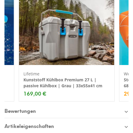
Lifetime
Wes
|
Kunststoff Kühlbox Premium 27 L |
Stof
passive Kühlbox | Grau | 33x55x41 cm
68x
169,00 €
29,
Bewertungen
Jetzt 10€ Gutschein sichern
Artikeleigenschaften
Melde dich jetzt zu unserem Newsletter an
und erhalte einen
exklusiven 10€