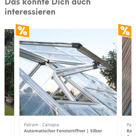
Das könnte Dich auch
interessieren
Palram - Canopia
Palr
Automatischer Fensteröffner | Silber
Rank